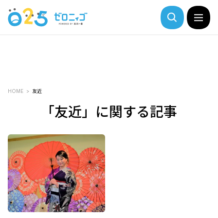
HOME
友近
「友近」に関する記事