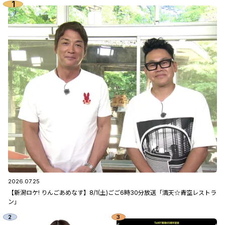
2026.07.25
【新潟ロケ! りんごあめなす】8/1(土)ごご6時30分放送「満天☆青空レストラ
ン」