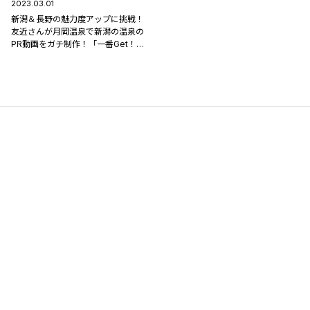
2023.03.01
新潟＆長野の魅力度アップに挑戦！
友近さんが月岡温泉で新潟の温泉の
PR動画をガチ制作！「一番Get！」
3/3（金）放送