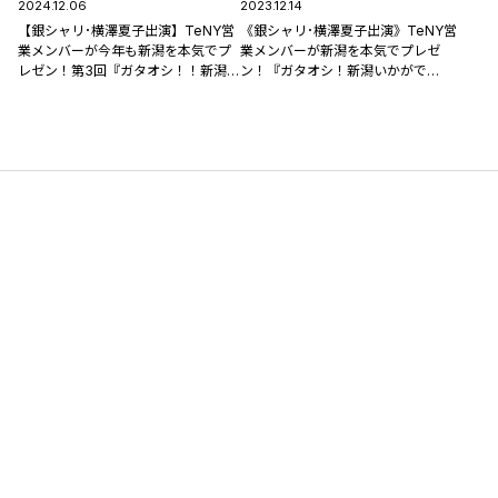
2024.12.06
2023.12.14
【銀シャリ･横澤夏子出演】TeNY営
《銀シャリ･横澤夏子出演》TeNY営
業メンバーが今年も新潟を本気でプ
業メンバーが新潟を本気でプレゼ
レゼン！第3回『ガタオシ！！新潟い
ン！『ガタオシ！新潟いかがで
かがでSHOW！』12/13(金)よる7時
SHOW！！』12/15(金)よる7時放
放送！
送！