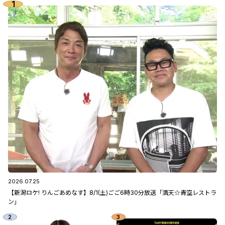
2026.07.25
【新潟ロケ! りんごあめなす】8/1(土)ごご6時30分放送「満天☆青空レストラ
ン」