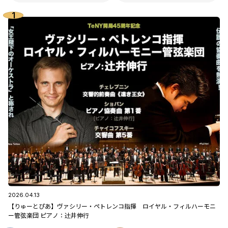
2026.04.13
【りゅーとぴあ】ヴァシリー・ペトレンコ指揮 ロイヤル・フィルハーモニ
ー管弦楽団 ピアノ：辻󠄀井伸行