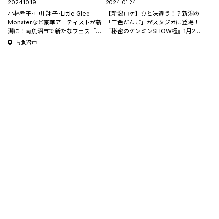
2024.10.19
2024.01.24
小林幸子･中川翔子･Little Glee
【新潟ロケ】ひと味違う！？新潟の
Monsterなど豪華アーティストが新
「三色だんご」がスタジオに登場！
潟に！南魚沼市で新たなフェス「お
『秘密のケンミンSHOW極』1月25
にぎり&ミュージックフェス」が10
日(木)よる9時放送！
南魚沼市
月26日初開催！