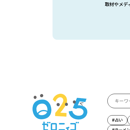
取材やメデ
占い
ラーメ