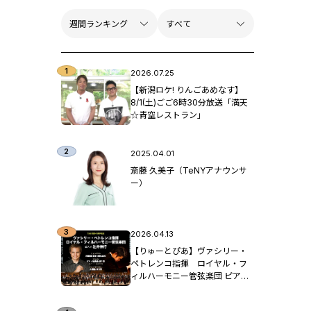
2026.07.25
【新潟ロケ! りんごあめなす】
8/1(土)ごご6時30分放送「満天
☆青空レストラン」
2025.04.01
斎藤 久美子（TeNYアナウンサ
ー）
2026.04.13
【りゅーとぴあ】ヴァシリー・
ペトレンコ指揮 ロイヤル・フ
ィルハーモニー管弦楽団 ピア
ノ：辻󠄀井伸行