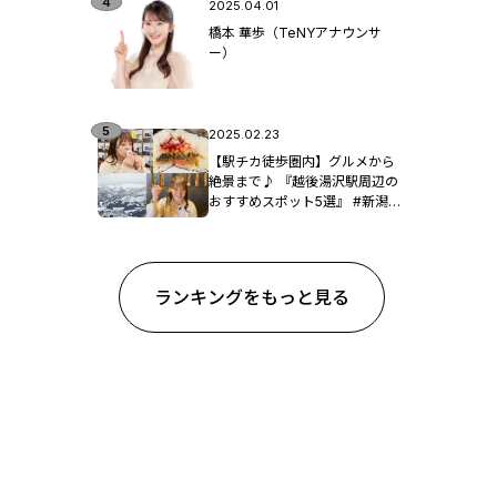
2025.04.01
橋本 華歩（TeNYアナウンサ
ー）
2025.02.23
【駅チカ徒歩圏内】グルメから
絶景まで♪ 『越後湯沢駅周辺の
おすすめスポット5選』 #新潟観
光
ランキングをもっと見る