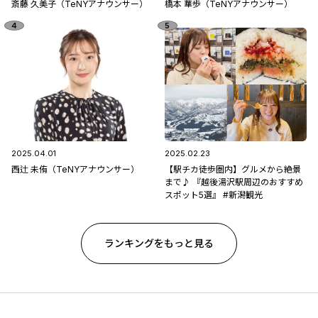
斎藤 久美子（TeNYアナウンサー）
橋本 華歩（TeNYアナウンサー）
2025.04.01
2025.02.23
西辻 未侑（TeNYアナウンサー）
【駅チカ徒歩圏内】グルメから絶景
まで♪ 『越後湯沢駅周辺のおすすめ
スポット5選』 #新潟観光
ランキングをもっと見る