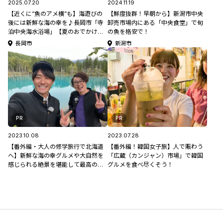
2025.07.20
2024.11.19
【近くに“魚のアメ横”も】海遊びの
【鮮度抜群！早朝から】新潟市中央
後には新鮮な海の幸を♪長岡市「寺
卸売市場内にある「中央食堂」で旬
泊中央海水浴場」【夏のおでかけ特
の魚を格安で！
集2025】
長岡市
新潟市
PR
PR
2023.10.08
2023.07.28
【番外編・大人の修学旅行で北海道
【番外編！韓国女子旅】人で賑わう
へ】新鮮な海の幸グルメや大自然を
「広蔵（カンジャン）市場」で韓国
感じられる絶景を堪能して最高の思
グルメを食べ尽くそう！
い出作り！