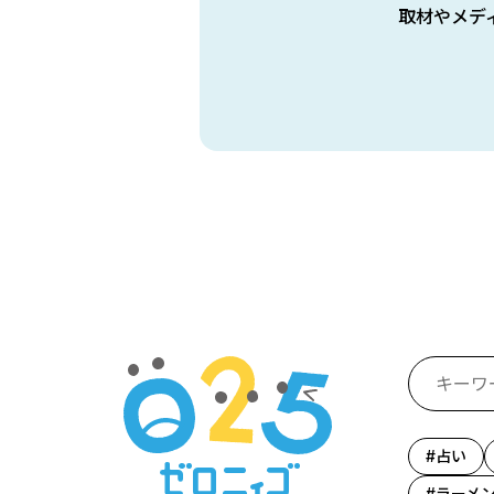
取材やメデ
占い
ラーメ