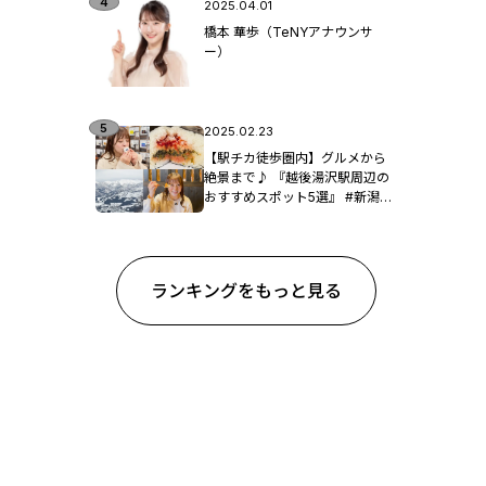
2025.04.01
橋本 華歩（TeNYアナウンサ
ー）
2025.02.23
【駅チカ徒歩圏内】グルメから
絶景まで♪ 『越後湯沢駅周辺の
おすすめスポット5選』 #新潟観
光
ランキングをもっと見る