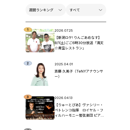
2026.07.25
【新潟ロケ! りんごあめなす】
8/1(土)ごご6時30分放送「満天
☆青空レストラン」
2025.04.01
斎藤 久美子（TeNYアナウンサ
ー）
2026.04.13
【りゅーとぴあ】ヴァシリー・
ペトレンコ指揮 ロイヤル・フ
ィルハーモニー管弦楽団 ピア
ノ：辻󠄀井伸行