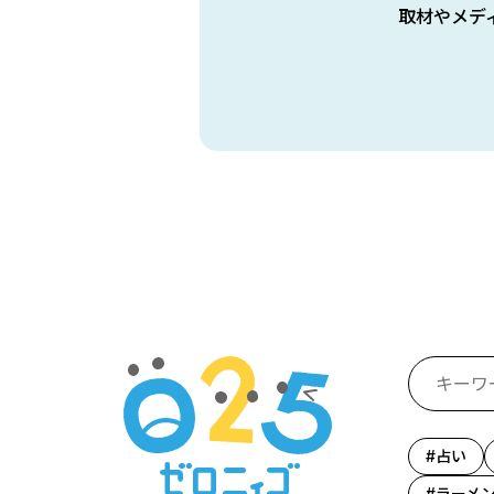
取材やメデ
占い
ラーメ