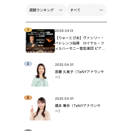
2026.04.13
【りゅーとぴあ】ヴァシリー・
ペトレンコ指揮 ロイヤル・フ
ィルハーモニー管弦楽団 ピア
ノ：辻󠄀井伸行
2025.04.01
斎藤 久美子（TeNYアナウンサ
ー）
2025.04.01
橋本 華歩（TeNYアナウンサ
ー）