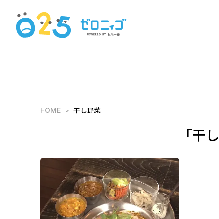
HOME
干し野菜
「干