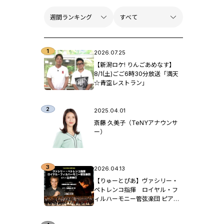
2026.07.25
【新潟ロケ! りんごあめなす】
8/1(土)ごご6時30分放送「満天
☆青空レストラン」
2025.04.01
斎藤 久美子（TeNYアナウンサ
ー）
2026.04.13
【りゅーとぴあ】ヴァシリー・
ペトレンコ指揮 ロイヤル・フ
ィルハーモニー管弦楽団 ピア
ノ：辻󠄀井伸行