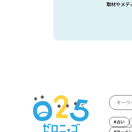
取材やメデ
占い
ラーメ