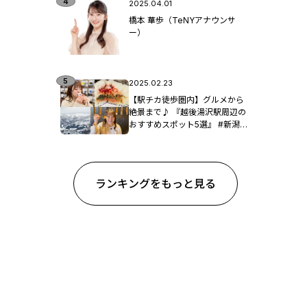
2025.04.01
橋本 華歩（TeNYアナウンサ
ー）
2025.02.23
【駅チカ徒歩圏内】グルメから
絶景まで♪ 『越後湯沢駅周辺の
おすすめスポット5選』 #新潟観
光
ランキングをもっと見る