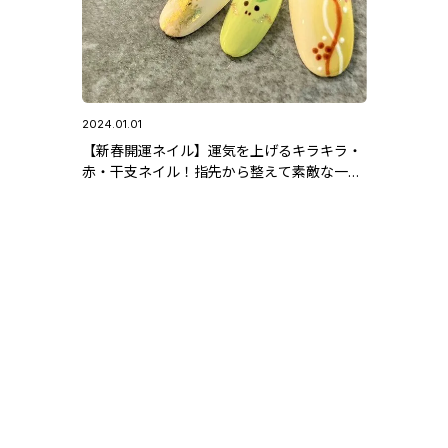
2024.01.01
【新春開運ネイル】運気を上げるキラキラ・
赤・干支ネイル！指先から整えて素敵な一年
の幕を上げよう♪ #新年 #初詣 #辰年