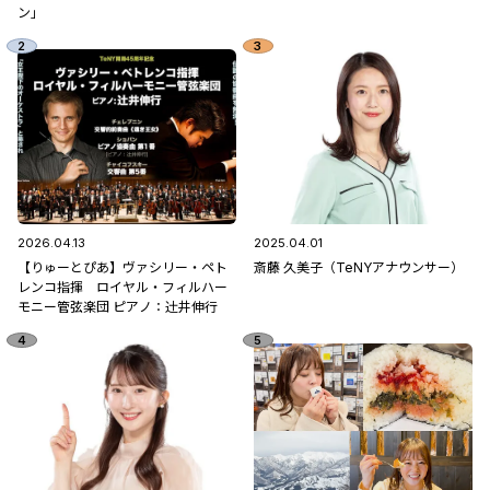
ン」
2026.04.13
2025.04.01
【りゅーとぴあ】ヴァシリー・ペト
斎藤 久美子（TeNYアナウンサー）
レンコ指揮 ロイヤル・フィルハー
モニー管弦楽団 ピアノ：辻󠄀井伸行