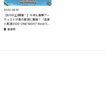
2025.08.19
【8/30(土)開催！】今年も豪華アー
ティストが夏の新潟に集結！「音楽
と髭達2025-ONE NIGHT Rock'n
Roll SHOW-」#音髭
新潟市