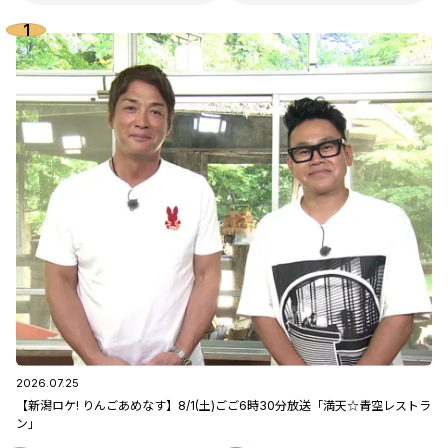
2026.07.25
【新潟ロケ! りんごあめなす】8/1(土)ごご6時30分放送「満天☆青空レストラ
ン」