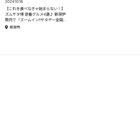
2024.10.18
【これを食べなきゃ始まらない！】
ズムサタ博 定番グルメ4選♪ 新潟伊
勢丹で「ズームイン!!サタデー全国う
まいもの博2024」開催！初日は10月
新潟市
30日(水)から！