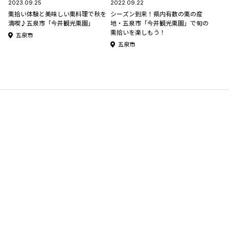
2023.09.25
2022.09.22
栗拾い体験と美味しい栗料理で秋を
シーズン到来！県内有数の栗の産
満喫♪五泉市「今井観光栗園」
地・五泉市「今井観光栗園」で旬の
栗拾いを楽しもう！
五泉市
五泉市