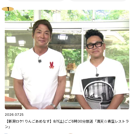
2026.07.25
【新潟ロケ! りんごあめなす】8/1(土)ごご6時30分放送「満天☆青空レストラ
ン」