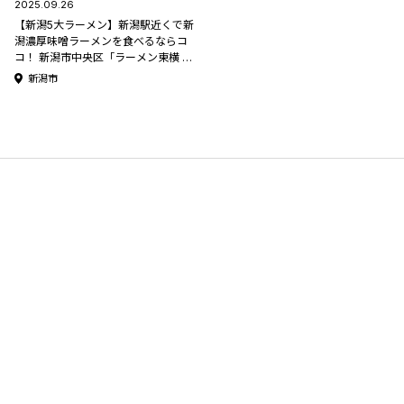
2025.09.26
【新潟5大ラーメン】新潟駅近くで新
潟濃厚味噌ラーメンを食べるならコ
コ！ 新潟市中央区「ラーメン東横 笹
口店」【新潟ラーメン特集2025】
新潟市