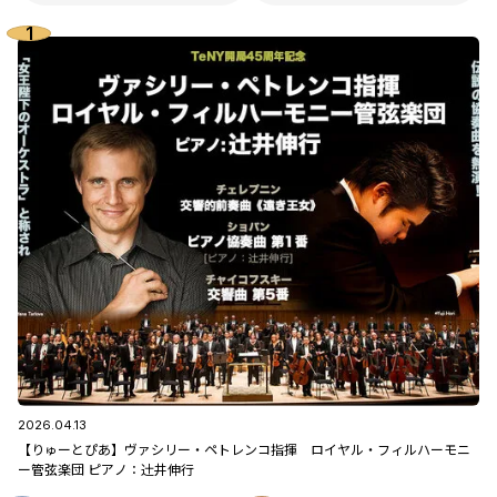
2026.04.13
【りゅーとぴあ】ヴァシリー・ペトレンコ指揮 ロイヤル・フィルハーモニ
ー管弦楽団 ピアノ：辻󠄀井伸行