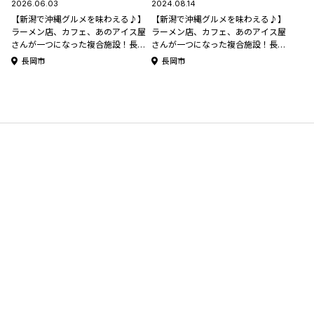
2026.06.03
2024.08.14
【新潟で沖縄グルメを味わえる♪】
【新潟で沖縄グルメを味わえる♪】
ラーメン店、カフェ、あのアイス屋
ラーメン店、カフェ、あのアイス屋
さんが一つになった複合施設！長岡
さんが一つになった複合施設！長岡
市寺泊「NEW TOWN 寺泊」【新潟
市寺泊「NEW TOWN 寺泊」
長岡市
長岡市
のひんやりスポット・グルメ特集
2026】