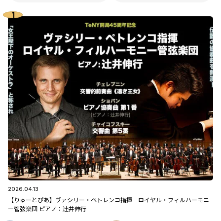
2026.04.13
【りゅーとぴあ】ヴァシリー・ペトレンコ指揮 ロイヤル・フィルハーモニ
ー管弦楽団 ピアノ：辻󠄀井伸行