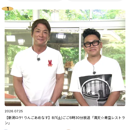
2026.07.25
【新潟ロケ! りんごあめなす】8/1(土)ごご6時30分放送「満天☆青空レストラ
ン」