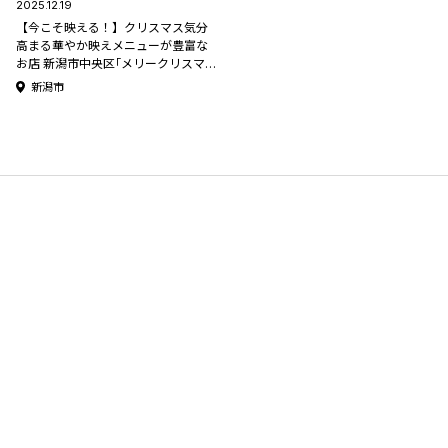
2025.12.19
【今こそ映える！】クリスマス気分
高まる華やか映えメニューが豊富な
お店 新潟市中央区｢メリークリスマ
ス｣
新潟市