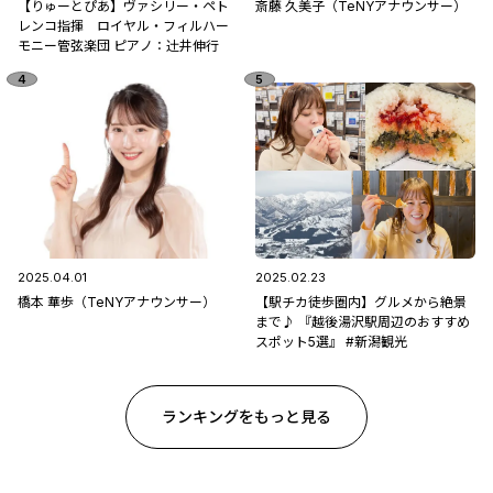
【りゅーとぴあ】ヴァシリー・ペト
斎藤 久美子（TeNYアナウンサー）
レンコ指揮 ロイヤル・フィルハー
モニー管弦楽団 ピアノ：辻󠄀井伸行
2025.04.01
2025.02.23
橋本 華歩（TeNYアナウンサー）
【駅チカ徒歩圏内】グルメから絶景
まで♪ 『越後湯沢駅周辺のおすすめ
スポット5選』 #新潟観光
ランキングをもっと見る