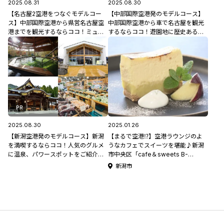
2025.08.31
2025.08.30
【名古屋2空港をつなぐモデルコー
【中部国際空港発のモデルコース】
ス】中部国際空港から県営名古屋空
中部国際空港から車で名古屋を観光
港までを観光するならココ！ミュー
するならココ！遊園地に歴史あるお
ジアムやお城、ジブリパークまで♪
城、商店街をご紹介♪
PR
2025.08.30
2025.01.26
【新潟空港発のモデルコース】新潟
【まるで空港⁉】空港ラウンジのよ
を満喫するならココ！人気のグルメ
うなカフェでスイーツを堪能♪新潟
に温泉、パワースポットをご紹介♪
市中央区「cafe＆sweets B-
#新潟観光
Point」
新潟市