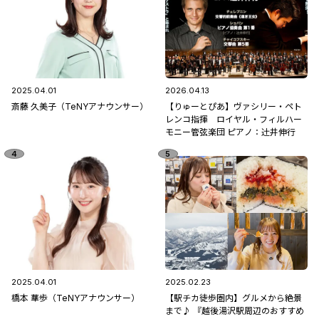
2025.04.01
2026.04.13
斎藤 久美子（TeNYアナウンサー）
【りゅーとぴあ】ヴァシリー・ペト
レンコ指揮 ロイヤル・フィルハー
モニー管弦楽団 ピアノ：辻󠄀井伸行
2025.04.01
2025.02.23
橋本 華歩（TeNYアナウンサー）
【駅チカ徒歩圏内】グルメから絶景
まで♪ 『越後湯沢駅周辺のおすすめ