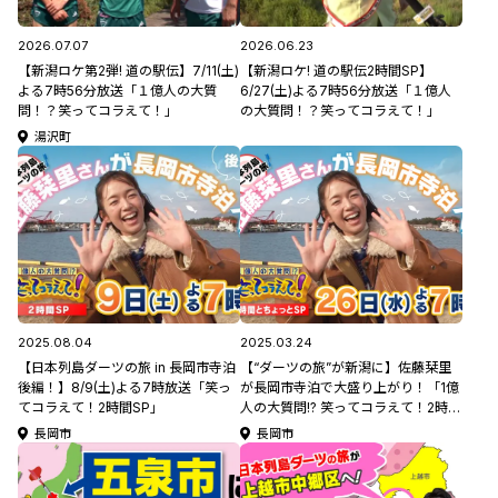
2026.07.07
2026.06.23
【新潟ロケ第2弾! 道の駅伝】7/11(土)
【新潟ロケ! 道の駅伝2時間SP】
よる7時56分放送「１億人の大質
6/27(土)よる7時56分放送「１億人
問！？笑ってコラえて！」
の大質問！？笑ってコラえて！」
湯沢町
2025.08.04
2025.03.24
【日本列島ダーツの旅 in 長岡市寺泊
【“ダーツの旅”が新潟に】佐藤栞里
後編！】8/9(土)よる7時放送「笑っ
が長岡市寺泊で大盛り上がり！「1億
てコラえて！2時間SP」
人の大質問!? 笑ってコラえて！2時間
とちょっとSP」3/26(水)よる7時か
長岡市
長岡市
ら放送