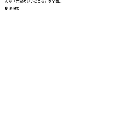
んが「岩室のいいところ」を全国に
紹介！
新潟市