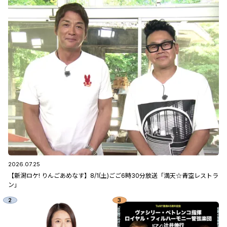
2026.07.25
【新潟ロケ! りんごあめなす】8/1(土)ごご6時30分放送「満天☆青空レストラ
ン」