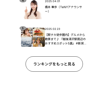
2025.04.01
橋本 華歩（TeNYアナウンサ
ー）
2025.02.23
【駅チカ徒歩圏内】グルメから
絶景まで♪ 『越後湯沢駅周辺の
おすすめスポット5選』 #新潟観
光
ランキングをもっと見る