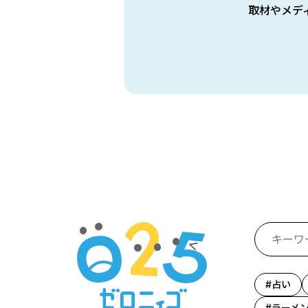
取材やメデ
占い
ラーメ