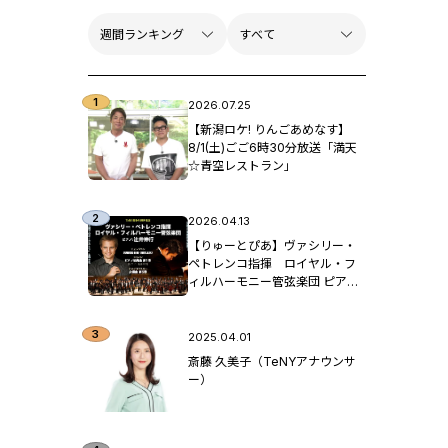
2026.07.25
【新潟ロケ! りんごあめなす】
8/1(土)ごご6時30分放送「満天
☆青空レストラン」
2026.04.13
【りゅーとぴあ】ヴァシリー・
ペトレンコ指揮 ロイヤル・フ
ィルハーモニー管弦楽団 ピア
ノ：辻󠄀井伸行
2025.04.01
斎藤 久美子（TeNYアナウンサ
ー）