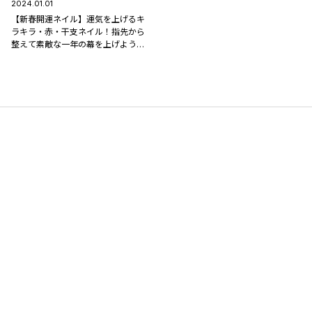
2024.01.01
【新春開運ネイル】運気を上げるキ
ラキラ・赤・干支ネイル！指先から
整えて素敵な一年の幕を上げよう♪
#新年 #初詣 #辰年