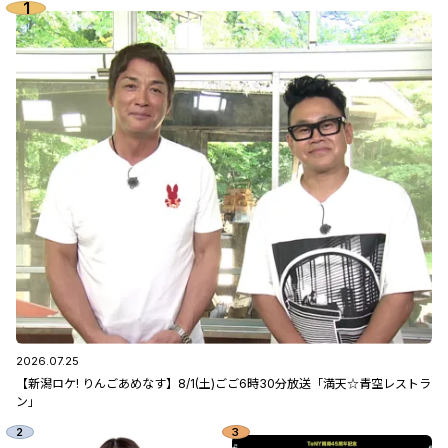
2026.07.25
【新潟ロケ! りんごあめなす】8/1(土)ごご6時30分放送「満天☆青空レストラ
ン」