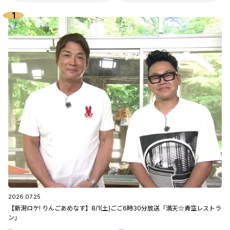
2026.07.25
【新潟ロケ! りんごあめなす】8/1(土)ごご6時30分放送「満天☆青空レストラ
ン」