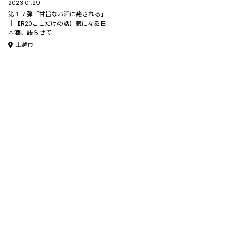
2023.01.29
第１７弾「甘旨なお酒に癒される」
｜【R20ここだけの話】気になる日
本酒、語らせて
上越市