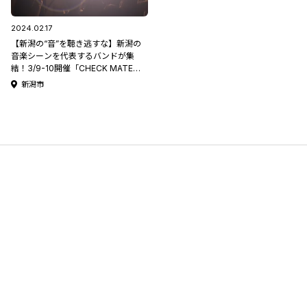
2024.02.17
【新潟の“音”を聴き逃すな】新潟の
音楽シーンを代表するバンドが集
結！3/9-10開催「CHECK MATE
2024」at 新潟LOTS
新潟市