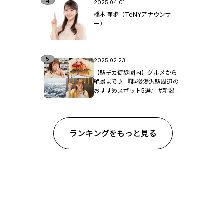
2025.04.01
橋本 華歩（TeNYアナウンサ
ー）
2025.02.23
【駅チカ徒歩圏内】グルメから
絶景まで♪ 『越後湯沢駅周辺の
おすすめスポット5選』 #新潟観
光
ランキングをもっと見る