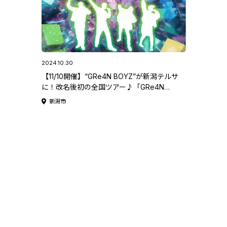
2024.10.30
【11/10開催】“GRe4N BOYZ”が新潟テルサ
に！改名後初の全国ツアー♪「GRe4N
BOYZ イマーシブライブシアター 2024
新潟市
“The CUBE”〜何処かに広がる大きな声
が〜」。まだ間に合う！チケット好評発売中
♪