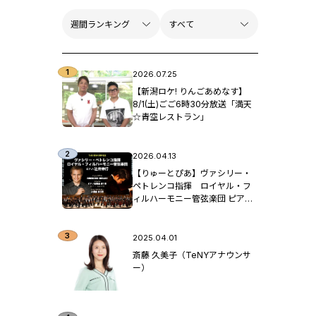
2026.07.25
【新潟ロケ! りんごあめなす】
8/1(土)ごご6時30分放送「満天
☆青空レストラン」
2026.04.13
【りゅーとぴあ】ヴァシリー・
ペトレンコ指揮 ロイヤル・フ
ィルハーモニー管弦楽団 ピア
ノ：辻󠄀井伸行
2025.04.01
斎藤 久美子（TeNYアナウンサ
ー）