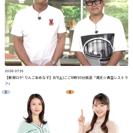
2026.07.25
【新潟ロケ! りんごあめなす】8/1(土)ごご6時30分放送「満天☆青空レストラ
ン」