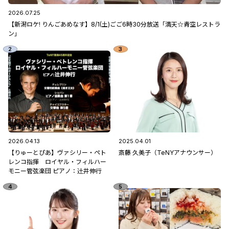
2026.07.25
【新潟ロケ! りんごあめなす】8/1(土)ごご6時30分放送「満天☆青空レストラ
ン」
2026.04.13
2025.04.01
【りゅーとぴあ】ヴァシリー・ペト
斎藤 久美子（TeNYアナウンサー）
レンコ指揮 ロイヤル・フィルハー
モニー管弦楽団 ピアノ：辻󠄀井伸行