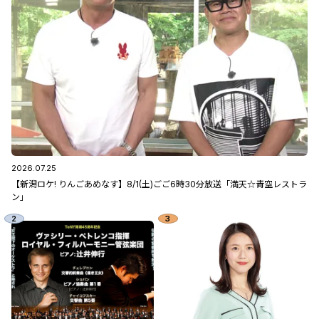
2026.07.25
【新潟ロケ! りんごあめなす】8/1(土)ごご6時30分放送「満天☆青空レストラ
ン」