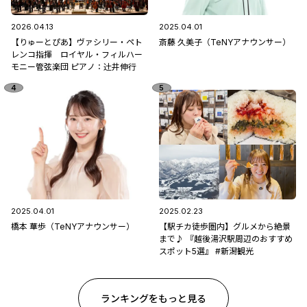
2026.04.13
2025.04.01
【りゅーとぴあ】ヴァシリー・ペト
斎藤 久美子（TeNYアナウンサー）
レンコ指揮 ロイヤル・フィルハー
モニー管弦楽団 ピアノ：辻󠄀井伸行
2025.04.01
2025.02.23
橋本 華歩（TeNYアナウンサー）
【駅チカ徒歩圏内】グルメから絶景
まで♪ 『越後湯沢駅周辺のおすすめ
スポット5選』 #新潟観光
ランキングをもっと見る