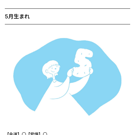
5月生まれ
【金運】〇【愛情】〇