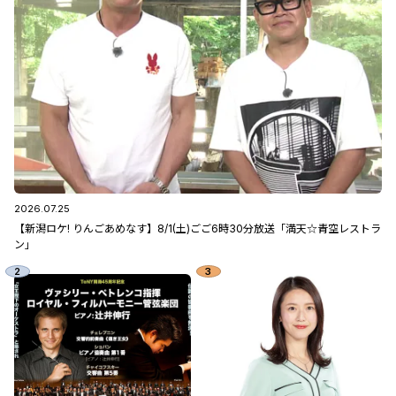
2026.07.25
【新潟ロケ! りんごあめなす】8/1(土)ごご6時30分放送「満天☆青空レストラ
ン」