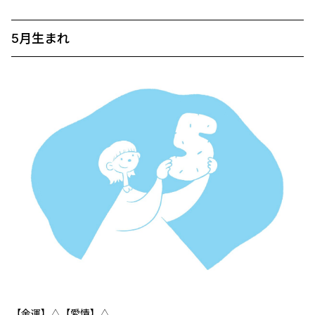
5月生まれ
【金運】△【愛情】△