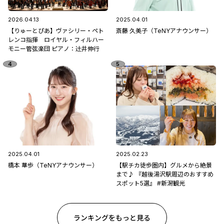
2026.04.13
2025.04.01
【りゅーとぴあ】ヴァシリー・ペト
斎藤 久美子（TeNYアナウンサー）
レンコ指揮 ロイヤル・フィルハー
モニー管弦楽団 ピアノ：辻󠄀井伸行
2025.04.01
2025.02.23
橋本 華歩（TeNYアナウンサー）
【駅チカ徒歩圏内】グルメから絶景
まで♪ 『越後湯沢駅周辺のおすすめ
スポット5選』 #新潟観光
ランキングをもっと見る