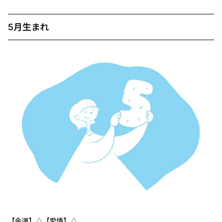
5月生まれ
【金運】△【愛情】△