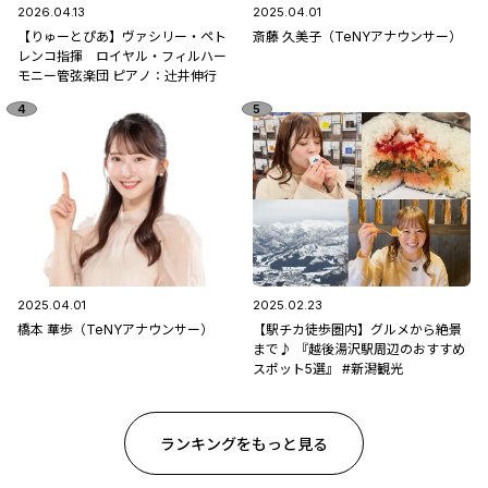
2026.04.13
2025.04.01
【りゅーとぴあ】ヴァシリー・ペト
斎藤 久美子（TeNYアナウンサー）
レンコ指揮 ロイヤル・フィルハー
モニー管弦楽団 ピアノ：辻󠄀井伸行
2025.04.01
2025.02.23
橋本 華歩（TeNYアナウンサー）
【駅チカ徒歩圏内】グルメから絶景
まで♪ 『越後湯沢駅周辺のおすすめ
スポット5選』 #新潟観光
ランキングをもっと見る