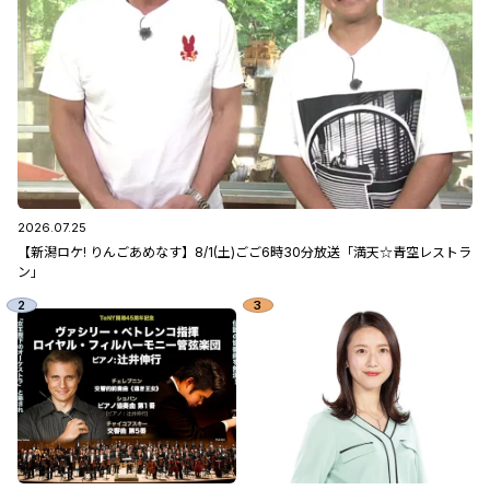
2026.07.25
【新潟ロケ! りんごあめなす】8/1(土)ごご6時30分放送「満天☆青空レストラ
ン」