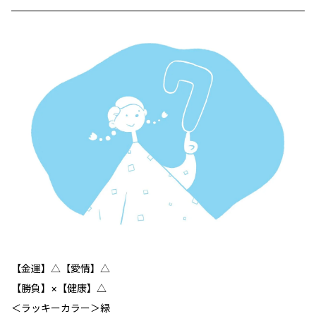
【金運】△【愛情】△
【勝負】×【健康】△
＜ラッキーカラー＞緑