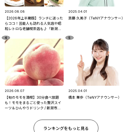
2026.08.08
2025.04.01
【2026年上半期版】ランチに迷った
斎藤 久美子（TeNYアナウンサー）
らココ！芸能人も訪れる人気店や昭
和レトロな老舗喫茶店も♪「新潟市
中央区のランチ5選」
2026.08.07
2025.04.01
【旬のモモを満喫】30分食べ放題
橋本 華歩（TeNYアナウンサー）
も！モモをまるごと使った贅沢スイ
ーツ＆ひんやりドリンク / 新潟市南
区「フルーツ童夢」
ランキングをもっと見る