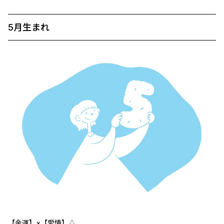
5月生まれ
【金運】×【愛情】△