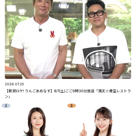
2026.07.25
【新潟ロケ! りんごあめなす】8/1(土)ごご6時30分放送「満天☆青空レストラ
ン」