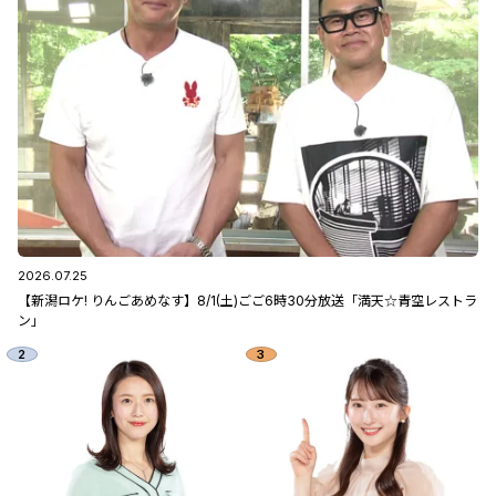
2026.07.25
【新潟ロケ! りんごあめなす】8/1(土)ごご6時30分放送「満天☆青空レストラ
ン」