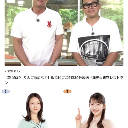
2026.07.25
【新潟ロケ! りんごあめなす】8/1(土)ごご6時30分放送「満天☆青空レストラ
ン」