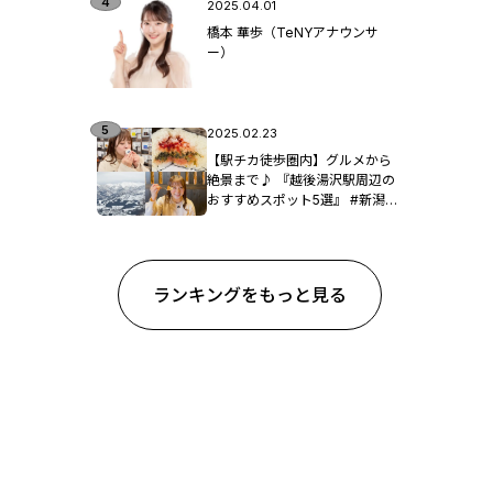
2025.04.01
橋本 華歩（TeNYアナウンサ
ー）
2025.02.23
【駅チカ徒歩圏内】グルメから
絶景まで♪ 『越後湯沢駅周辺の
おすすめスポット5選』 #新潟観
光
ランキングをもっと見る