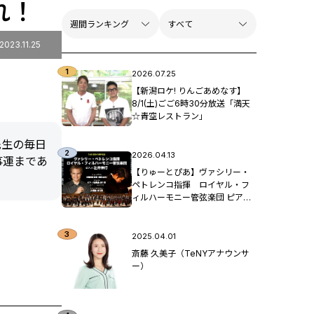
れ！
2023.11.25
2026.07.25
【新潟ロケ! りんごあめなす】
8/1(土)ごご6時30分放送「満天
☆青空レストラン」
先生の毎日
2026.04.13
事運まであ
【りゅーとぴあ】ヴァシリー・
ペトレンコ指揮 ロイヤル・フ
ィルハーモニー管弦楽団 ピア
ノ：辻󠄀井伸行
2025.04.01
斎藤 久美子（TeNYアナウンサ
ー）