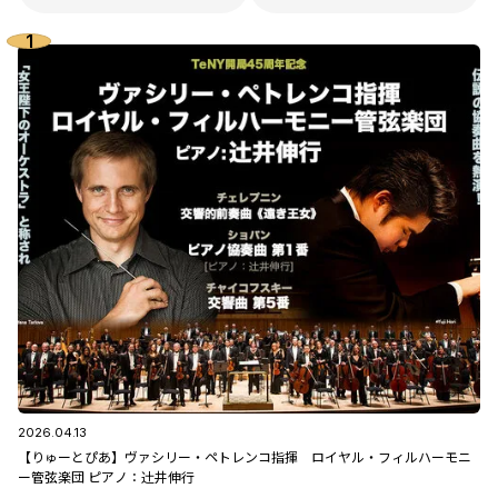
2026.04.13
【りゅーとぴあ】ヴァシリー・ペトレンコ指揮 ロイヤル・フィルハーモニ
ー管弦楽団 ピアノ：辻󠄀井伸行