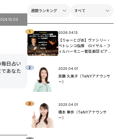
れ
2024.10.03
2026.04.13
【りゅーとぴあ】ヴァシリー・
ペトレンコ指揮 ロイヤル・フ
ィルハーモニー管弦楽団 ピア
ノ：辻󠄀井伸行
の毎日占い
2025.04.01
まであなた
斎藤 久美子（TeNYアナウンサ
ー）
2025.04.01
橋本 華歩（TeNYアナウンサ
ー）