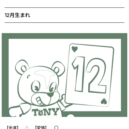
12月生まれ
【金運】 △ 【愛情】 〇