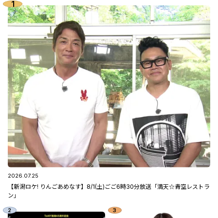
2026.07.25
【新潟ロケ! りんごあめなす】8/1(土)ごご6時30分放送「満天☆青空レストラ
ン」