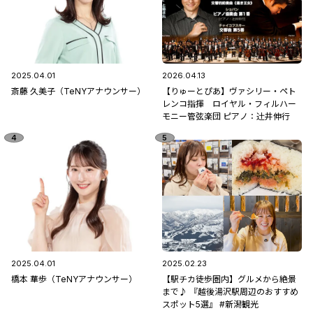
2025.04.01
2026.04.13
斎藤 久美子（TeNYアナウンサー）
【りゅーとぴあ】ヴァシリー・ペト
レンコ指揮 ロイヤル・フィルハー
モニー管弦楽団 ピアノ：辻󠄀井伸行
2025.04.01
2025.02.23
橋本 華歩（TeNYアナウンサー）
【駅チカ徒歩圏内】グルメから絶景
まで♪ 『越後湯沢駅周辺のおすすめ
スポット5選』 #新潟観光