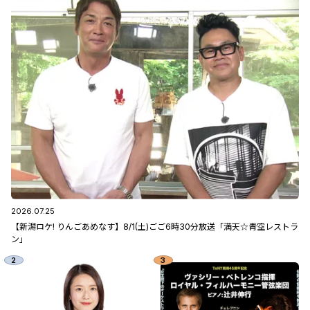
2026.07.25
【新潟ロケ! りんごあめなす】8/1(土)ごご6時30分放送「満天☆青空レストラ
ン」