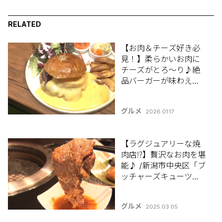
RELATED
【お肉＆チーズ好き必
見！】柔らかいお肉に
チーズがとろ〜り♪絶
品バーガーが味わえる
新潟市中央区｢肉料理専
門店 ぼくのきち｣
グルメ
2026.01.17
【ラグジュアリーな焼
肉店⁉】贅沢なお肉を堪
能♪ /新潟市中央区「ブ
ッチャーズキューツー
ミートワークジャパ
ン」
グルメ
2025.03.05