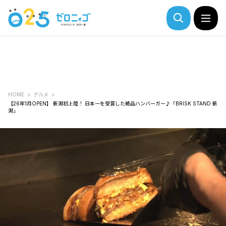
HOME
グルメ
【26年1月OPEN】 新潟初上陸！ 日本一を受賞した絶品ハンバーガー♪「BRISK STAND 新
潟」