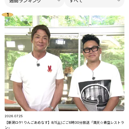
2026.07.25
【新潟ロケ! りんごあめなす】8/1(土)ごご6時30分放送「満天☆青空レストラ
ン」