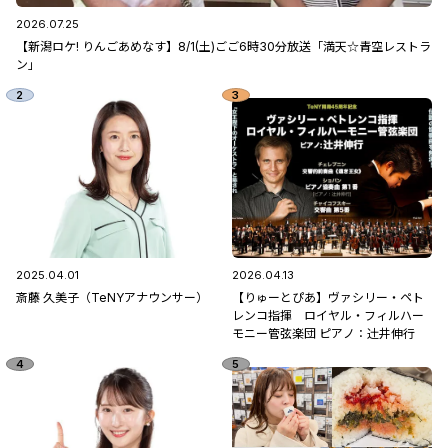
2026.07.25
【新潟ロケ! りんごあめなす】8/1(土)ごご6時30分放送「満天☆青空レストラ
ン」
2025.04.01
2026.04.13
斎藤 久美子（TeNYアナウンサー）
【りゅーとぴあ】ヴァシリー・ペト
レンコ指揮 ロイヤル・フィルハー
モニー管弦楽団 ピアノ：辻󠄀井伸行