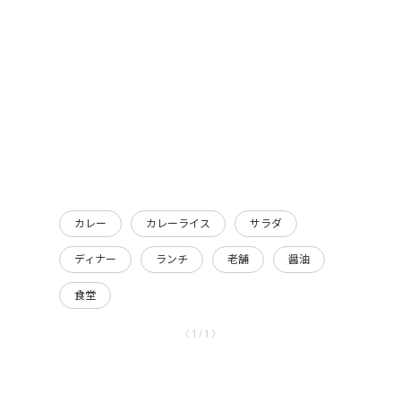
カレー
カレーライス
サラダ
ディナー
ランチ
老舗
醤油
食堂
〈 1 / 1 〉