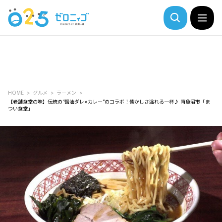
HOME
グルメ
ラーメン
【老舗食堂の味】伝統の“醤油ダレ×カレー”のコラボ！懐かしさ溢れる一杯♪ 南魚沼市「ま
つい食堂」