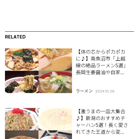
RELATED
【体の芯からポカポカ
に♪】南魚沼市「上越
線の絶品ラーメン5選」
長岡生姜醤油や自家製
味噌、スタミナの一杯
まで！
ラーメン
2024.10.26
【激うまの一皿大集合
♪】新潟のおすすめチ
ャーハン5選！長く愛さ
れてきた王道から変わ
り種まで！