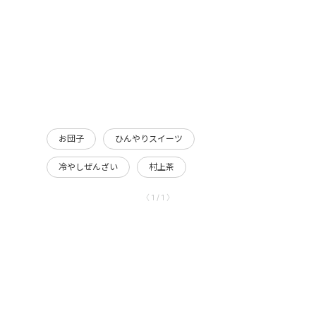
お団子
ひんやりスイーツ
冷やしぜんざい
村上茶
〈 1 / 1 〉