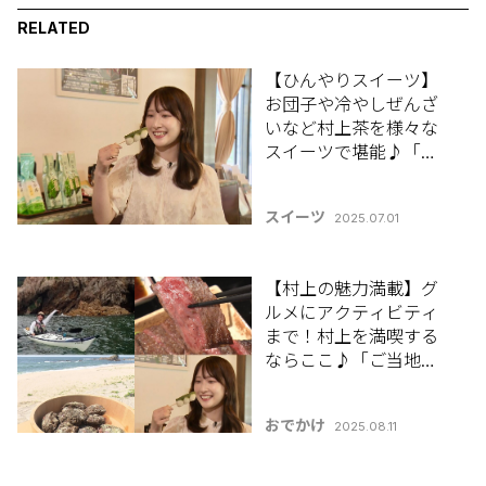
RELATED
【ひんやりスイーツ】
お団子や冷やしぜんざ
いなど村上茶を様々な
スイーツで堪能♪「十
輪寺茶や 越後岩船家｣
スイーツ
2025.07.01
【村上の魅力満載】グ
ルメにアクティビティ
まで！村上を満喫する
ならここ♪「ご当地フ
ルコース村上編」
おでかけ
2025.08.11