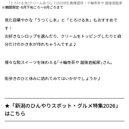
「とろける氷(クリームあり)」(1,500円) 画像提供：十輪寺茶や 越後岩船家
※期間限定･6月下旬ごろ～9月ごろまで
見た目華やかな「うつくし氷」と「とろける氷」もおすすめで
す！
お好きなシロップを選んだり、クリームをトッピングしたりと自
分だけのかき氷が作れちゃうんですよ♪
様々な和スイーツを味わえる｢十輪寺茶や 越後岩船家｣さん。
街歩きのひと休みに訪れてみてはいかがでしょうか♪
★「新潟のひんやりスポット・グルメ特集2026」
はこちら