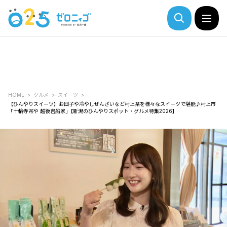
HOME
グルメ
スイーツ
【ひんやりスイーツ】お団子や冷やしぜんざいなど村上茶を様々なスイーツで堪能♪村上市
「十輪寺茶や 越後岩船家｣【新潟のひんやりスポット・グルメ特集2026】