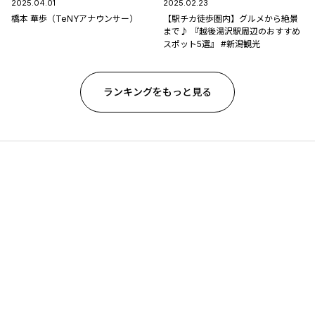
2025.04.01
2025.02.23
橋本 華歩（TeNYアナウンサー）
【駅チカ徒歩圏内】グルメから絶景
まで♪ 『越後湯沢駅周辺のおすすめ
スポット5選』 #新潟観光
ランキングをもっと見る