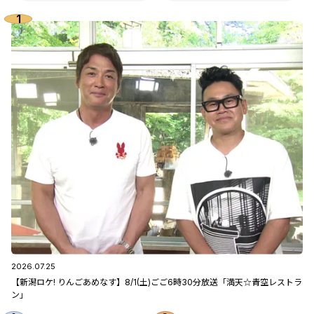
2026.07.25
【新潟ロケ! りんごあめなす】8/1(土)ごご6時30分放送「満天☆青空レストラ
ン」