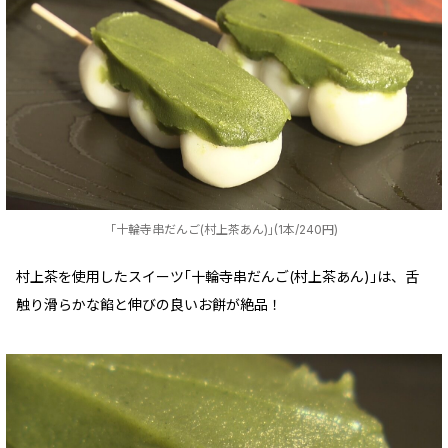
｢十輪寺串だんご(村上茶あん)｣(1本/240円)
村上茶を使用したスイーツ｢十輪寺串だんご(村上茶あん)｣は、舌
触り滑らかな餡と伸びの良いお餅が絶品！