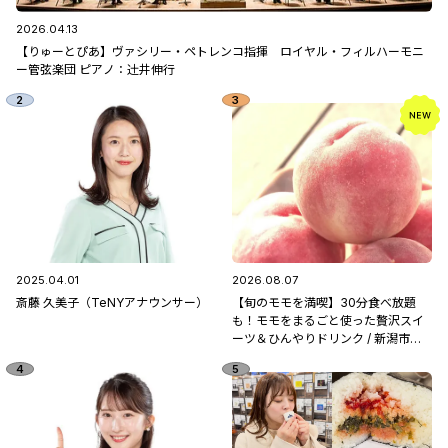
2026.04.13
【りゅーとぴあ】ヴァシリー・ペトレンコ指揮 ロイヤル・フィルハーモニ
ー管弦楽団 ピアノ：辻󠄀井伸行
2025.04.01
2026.08.07
斎藤 久美子（TeNYアナウンサー）
【旬のモモを満喫】30分食べ放題
も！モモをまるごと使った贅沢スイ
ーツ＆ひんやりドリンク / 新潟市南
区「フルーツ童夢」