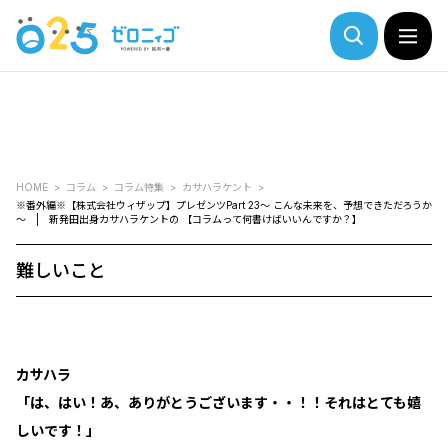
HOME
コラム
コラム特集
カサハラケント
※番外編※【株式会社ウィザップ】プレゼンツPart 23～ こんな未来を、予想できただろうか
～ | 新発田出身カサハラケントの 【コラムって何書けばいいんですか？】
難しいこと
カサハラ
「は、はい！あ、ありがとうございます・・！！それはとても嬉
しいです！」