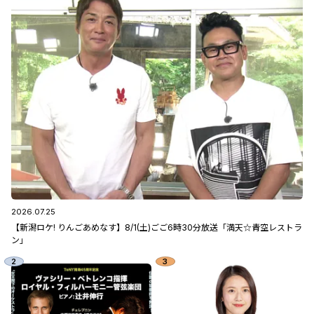
2026.07.25
【新潟ロケ! りんごあめなす】8/1(土)ごご6時30分放送「満天☆青空レストラ
ン」