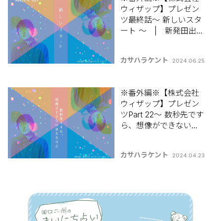
ウィザップ】プレゼン
ツ最終話～ 新しいスタ
ート ～ | 新発田出身
カサハラケントの 【コ
ラムって何書けばいい
カサハラケント
2024.06.25
んですか？】
※番外編※【株式会社
ウィザップ】プレゼン
ツPart 22～ 数秒先です
ら、想像ができないほ
どなのだ ～ | 新発田
出身カサハラケントの
カサハラケント
2024.04.23
【コラムって何書けば
いいんですか？】