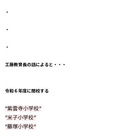
・
・
・
工藤教育長の話によると・・・
令和６年度に閉校する
”紫雲寺小学校”
”米子小学校”
”藤塚小学校”