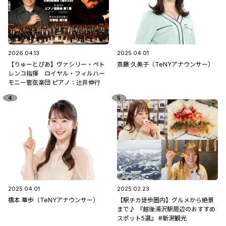
2026.04.13
2025.04.01
【りゅーとぴあ】ヴァシリー・ペト
斎藤 久美子（TeNYアナウンサー）
レンコ指揮 ロイヤル・フィルハー
モニー管弦楽団 ピアノ：辻󠄀井伸行
2025.04.01
2025.02.23
橋本 華歩（TeNYアナウンサー）
【駅チカ徒歩圏内】グルメから絶景
まで♪ 『越後湯沢駅周辺のおすすめ
スポット5選』 #新潟観光