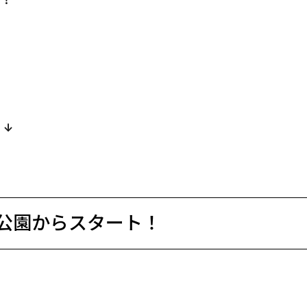
ト！
 ↓
松公園からスタート！