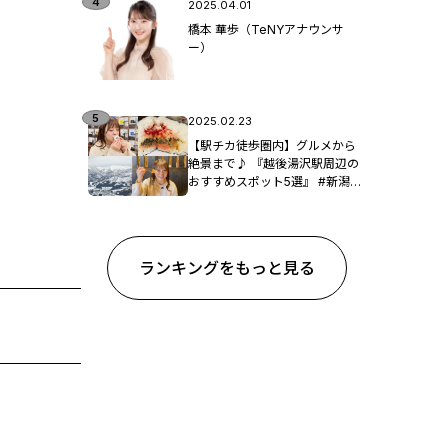
2025.04.01
橋本 華歩（TeNYアナウンサ
ー）
2025.02.23
【駅チカ徒歩圏内】グルメから
絶景まで♪ 『越後湯沢駅周辺の
おすすめスポット5選』 #新潟観
光
ランキングをもっと見る