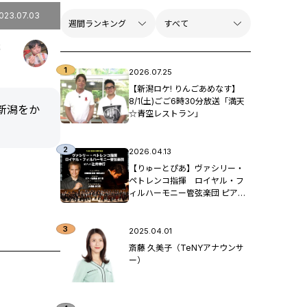
023.07.03
藤
2026.07.25
【新潟ロケ! りんごあめなす】
8/1(土)ごご6時30分放送「満天
新潟をか
☆青空レストラン」
2026.04.13
【りゅーとぴあ】ヴァシリー・
ペトレンコ指揮 ロイヤル・フ
ィルハーモニー管弦楽団 ピア
ノ：辻󠄀井伸行
2025.04.01
斎藤 久美子（TeNYアナウンサ
ー）