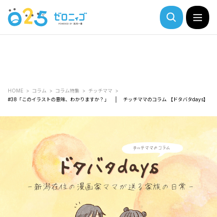
HOME
コラム
コラム特集
チッチママ
#38「このイラストの意味、わかりますか？」 | チッチママのコラム 【ドタバタdays】