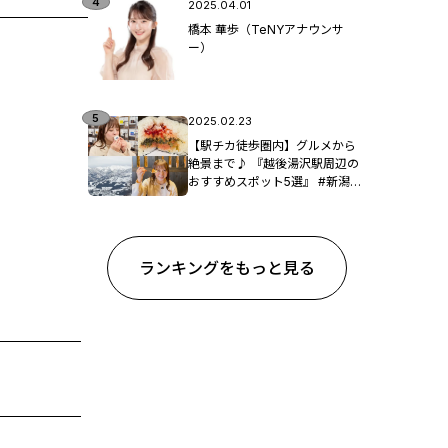
2025.04.01
橋本 華歩（TeNYアナウンサ
ー）
2025.02.23
【駅チカ徒歩圏内】グルメから
絶景まで♪ 『越後湯沢駅周辺の
おすすめスポット5選』 #新潟観
光
ランキングをもっと見る