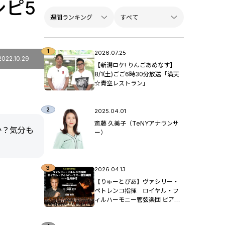
シピ5
2026.07.25
2022.10.29
【新潟ロケ! りんごあめなす】
8/1(土)ごご6時30分放送「満天
☆青空レストラン」
2025.04.01
斎藤 久美子（TeNYアナウンサ
か？気分も
ー）
2026.04.13
【りゅーとぴあ】ヴァシリー・
ペトレンコ指揮 ロイヤル・フ
ィルハーモニー管弦楽団 ピア
ノ：辻󠄀井伸行