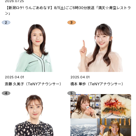
2026.07.25
【新潟ロケ! りんごあめなす】8/1(土)ごご6時30分放送「満天☆青空レストラ
ン」
2025.04.01
2025.04.01
斎藤 久美子（TeNYアナウンサー）
橋本 華歩（TeNYアナウンサー）