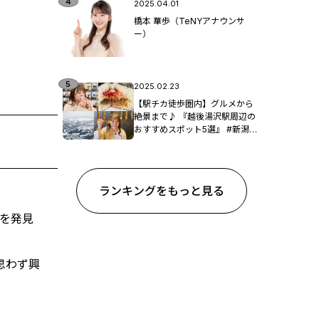
2025.04.01
橋本 華歩（TeNYアナウンサ
ー）
2025.02.23
【駅チカ徒歩圏内】グルメから
絶景まで♪ 『越後湯沢駅周辺の
おすすめスポット5選』 #新潟観
光
ランキングをもっと見る
宝を発見
思わず興