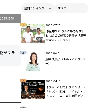
2025.12.18
2026.07.25
【新潟ロケ! りんごあめなす】
8/1(土)ごご6時30分放送「満天
☆青空レストラン」
物がフラ
2025.04.01
斎藤 久美子（TeNYアナウンサ
ー）
2026.04.13
【りゅーとぴあ】ヴァシリー・
ペトレンコ指揮 ロイヤル・フ
ィルハーモニー管弦楽団 ピア
ノ：辻󠄀井伸行