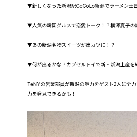
▼新しくなった新潟駅CoCoLo新潟でラーメン
▼人気の韓国グルメで恋愛トーク！？横澤夏子の
▼あの新潟名物スイーツが串カツに！？
▼何が出るかな？カプセルトイで新・新潟土産を
TeNYの営業部員が新潟の魅力をゲスト3人に全
力を発見できるかも！