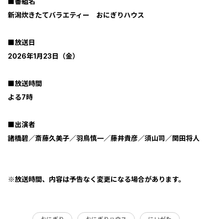
■番組名
新潟炊きたてバラエティー おにぎりハウス
■放送日
2026年1月23日（金）
■放送時間
よる7時
■出演者
諸橋碧／斎藤久美子／羽鳥慎一／藤井貴彦／須山司／関田将人
※放送時間、内容は予告なく変更になる場合があります。