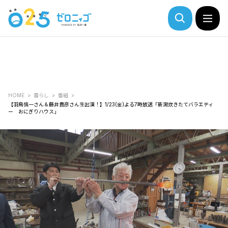
HOME
暮らし
番組
【羽鳥慎一さん＆藤井貴彦さん生出演！】1/23(金)よる7時放送「新潟炊きたてバラエティ
ー おにぎりハウス」