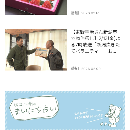
ティー おにぎりハウ
ス」
番組
2026.02.17
【東野幸治さん新潟市
で物件探し】2/13(金)よ
る7時放送「新潟炊きた
てバラエティー おに
ぎりハウス」
番組
2026.02.09