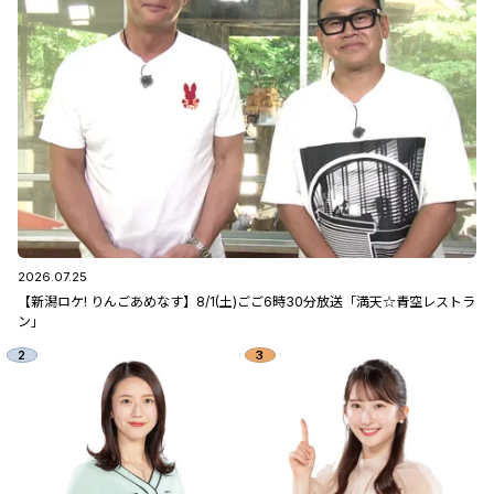
2026.07.25
【新潟ロケ! りんごあめなす】8/1(土)ごご6時30分放送「満天☆青空レストラ
ン」