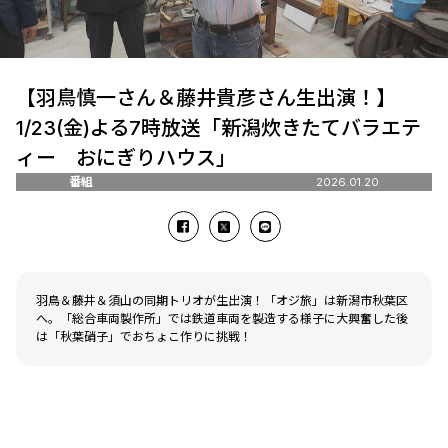
【羽鳥慎一さん＆藤井貴彦さん生出演！】
1/23(金)よる7時放送「新潟炊きたてバラエテ
ィー おにぎりハウス」
番組
2026.01.20
羽鳥＆藤井＆須山の同期トリオが生出演！「オジ旅」は新潟市秋葉区
へ。「総合車両製作所」では鉄道車両を製造する様子に大興奮した後
は「秋葉硝子」でおちょこ作りに挑戦！