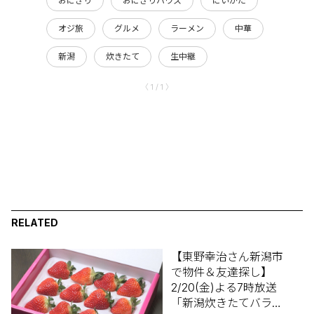
おにぎり
おにぎりハウス
にいがた
オジ旅
グルメ
ラーメン
中華
新潟
炊きたて
生中継
〈 1 / 1 〉
RELATED
【東野幸治さん新潟市
で物件＆友達探し】
2/20(金)よる7時放送
「新潟炊きたてバラエ