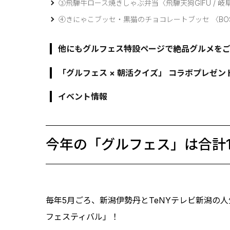
③飛騨牛ロース焼きしゃぶ弁当〈飛騨天狗GIFU / 岐
④きにゃこブッセ・黒猫のチョコレートブッセ 〈BOSS
他にもグルフェス特設ページで絶品グルメを
「グルフェス × 朝活クイズ」 コラボプレゼ
イベント情報
今年の「グルフェス」は合計
毎年5月ごろ、新潟伊勢丹とTeNYテレビ新潟の
フェスティバル」！