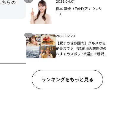
こちらの
2025.04.01
橋本 華歩（TeNYアナウンサ
ー）
2025.02.23
【駅チカ徒歩圏内】グルメから
絶景まで♪ 『越後湯沢駅周辺の
おすすめスポット5選』 #新潟観
光
ランキングをもっと見る