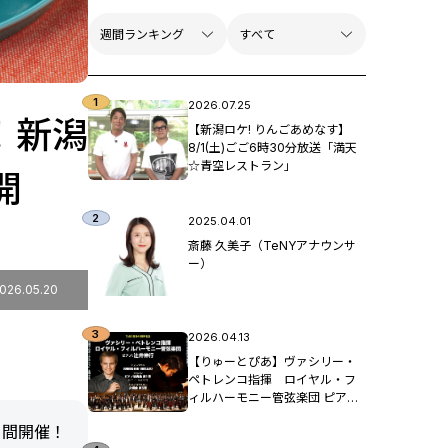
2026.07.25
！新潟
【新潟ロケ! りんごあめなす】
8/1(土)ごご6時30分放送「満天
☆青空レストラン」
開
2025.04.01
斎藤 久美子（TeNYアナウンサ
ー）
026.05.20
2026.04.13
【りゅーとぴあ】ヴァシリー・
ペトレンコ指揮 ロイヤル・フ
ィルハーモニー管弦楽団 ピア
ノ：辻󠄀井伸行
日間開催！