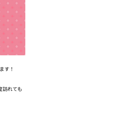
します！
度訪れても