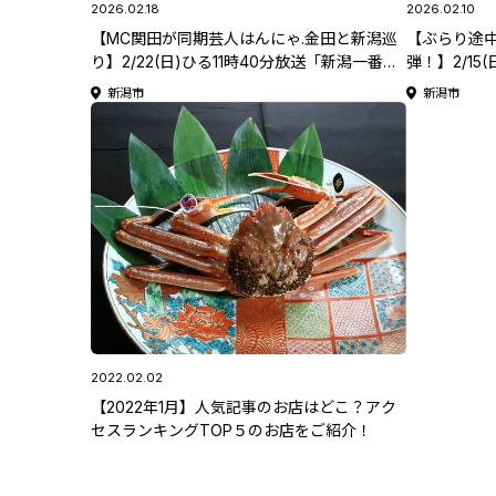
2026.02.18
2026.02.10
【MC関田が同期芸人はんにゃ.金田と新潟巡
【ぶらり途中
り】2/22(日)ひる11時40分放送「新潟一番サ
弾！】2/15
ンデープラス」
サンデープ
新潟市
新潟市
2022.02.02
【2022年1月】人気記事のお店はどこ？アク
セスランキングTOP５のお店をご紹介！