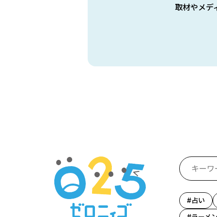
取材やメデ
占い
ラーメ