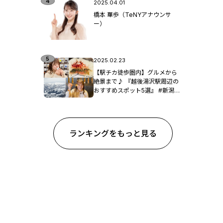
2025.04.01
橋本 華歩（TeNYアナウンサ
ー）
2025.02.23
【駅チカ徒歩圏内】グルメから
絶景まで♪ 『越後湯沢駅周辺の
おすすめスポット5選』 #新潟観
光
ランキングをもっと見る