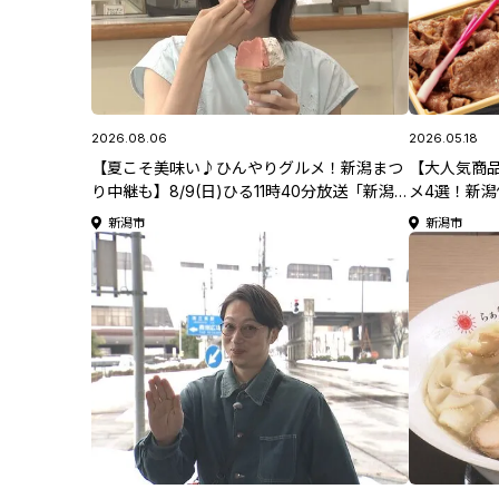
2026.08.06
2026.05.18
【夏こそ美味い♪ひんやりグルメ！新潟まつ
【大人気商品
り中継も】8/9(日)ひる11時40分放送「新潟
メ4選！新潟
一番サンデープラス」
フェスティバ
新潟市
新潟市
から