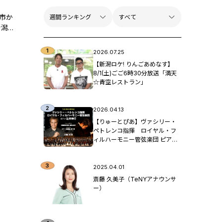
市か
新潟一
2026.07.25
【新潟ロケ! りんごあめなす】
8/1(土)ごご6時30分放送「満天
☆青空レストラン」
2026.04.13
【りゅーとぴあ】ヴァシリー・
ペトレンコ指揮 ロイヤル・フ
ィルハーモニー管弦楽団 ピア
ノ：辻󠄀井伸行
2025.04.01
斎藤 久美子（TeNYアナウンサ
ー）