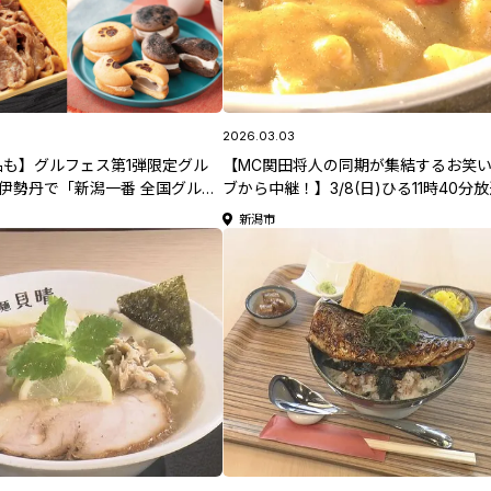
2026.03.03
も】グルフェス第1弾限定グル
【MC関田将人の同期が集結するお笑
伊勢丹で「新潟一番 全国グルメ
ブから中継！】3/8(日)ひる11時40分
ル」開催！第1弾は5月20日(水)
「新潟一番サンデープラス」
新潟市