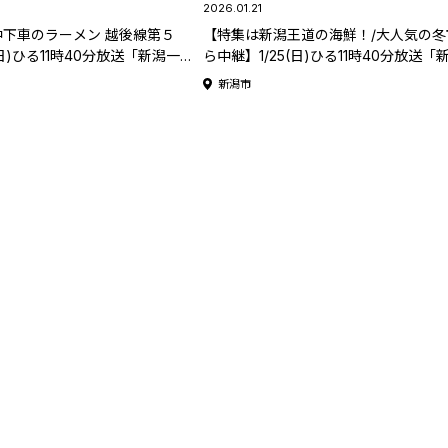
2026.01.21
下車のラーメン 越後線第５
【特集は新潟王道の海鮮！/大人気の冬
(日)ひる11時40分放送「新潟一番
ら中継】1/25(日)ひる11時40分放送「
ラス」
番サンデープラス」
新潟市