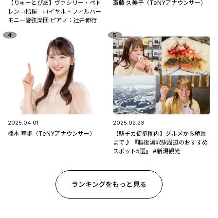
【りゅーとぴあ】ヴァシリー・ペト
斎藤 久美子（TeNYアナウンサー）
レンコ指揮 ロイヤル・フィルハー
モニー管弦楽団 ピアノ：辻󠄀井伸行
2025.04.01
2025.02.23
橋本 華歩（TeNYアナウンサー）
【駅チカ徒歩圏内】グルメから絶景
まで♪ 『越後湯沢駅周辺のおすすめ
スポット5選』 #新潟観光
ランキングをもっと見る