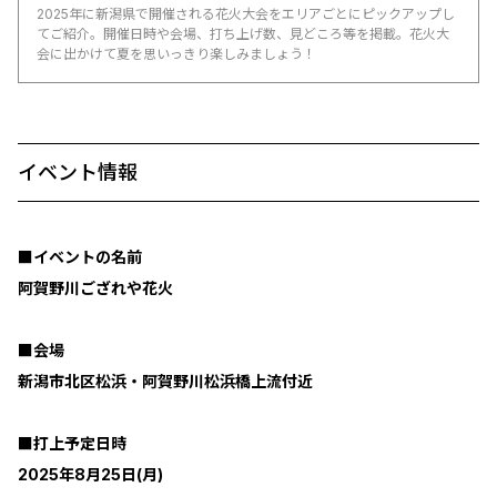
2025年に新潟県で開催される花火大会をエリアごとにピックアップし
てご紹介。開催日時や会場、打ち上げ数、見どころ等を掲載。花火大
会に出かけて夏を思いっきり楽しみましょう！
イベント情報
■イベントの名前
阿賀野川ござれや花火
■会場
新潟市北区松浜・阿賀野川松浜橋上流付近
■打上予定日時
2025年8月25日(月)