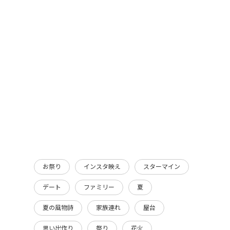
お祭り
インスタ映え
スターマイン
デート
ファミリー
夏
夏の風物詩
家族連れ
屋台
思い出作り
祭り
花火