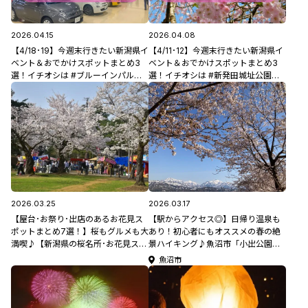
2026.04.15
2026.04.08
【4/18･19】今週末行きたい新潟県イ
【4/11･12】今週末行きたい新潟県イ
ベント＆おでかけスポットまとめ3
ベント＆おでかけスポットまとめ3
選！イチオシは #ブルーインパルス
選！イチオシは #新発田城址公園
【今週末のおでかけ情報】
【今週末のおでかけ情報】
2026.03.25
2026.03.17
【屋台･お祭り･出店のあるお花見ス
【駅からアクセス◎】日帰り温泉も
ポットまとめ7選！】桜もグルメも大
あり！初心者にもオススメの春の絶
満喫♪【新潟県の桜名所･お花見スポ
景ハイキング♪魚沼市「小出公園」
ット特集2026】
【新潟県の桜名所・お花見スポット
魚沼市
特集2026】