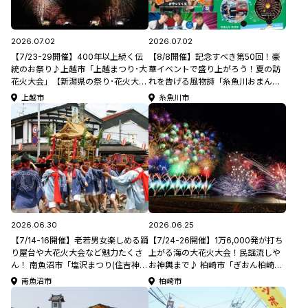
2026.07.02
2026.07.02
【7/23-29開催】400年以上続く伝
【8/8開催】記念すべき第50回！豪
統のお祭り♪上越市「上越まつり･大
華イベントで盛り上がろう！夏の訪
花火大会」【新潟県の祭り･花火大会
れを告げる風物詩「糸魚川おまんた
特集2026】
祭り」【新潟県の祭り･花火大会特集
上越市
糸魚川市
2026】
2026.06.30
2026.06.25
【7/14-16開催】老若男女楽しめる踊
【7/24-26開催】1万6,000発が打ち
り屋台や大花火大会など魅力たくさ
上がる海の大花火大会！民謡流しや
ん！ 南魚沼市「塩沢まつり(住吉神社
お神輿まで♪ 柏崎市「ぎおん柏崎ま
大祭)･大花火大会」【新潟県の祭り･
つり」【新潟県の祭り･花火大会特集
南魚沼市
柏崎市
花火大会特集2026】
2026】