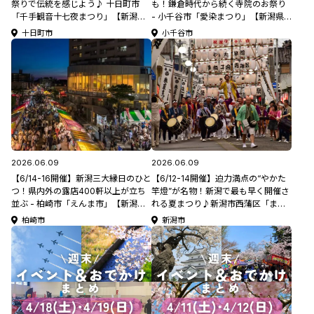
祭りで伝統を感じよう♪ 十日町市
も！鎌倉時代から続く寺院のお祭り
「千手観音十七夜まつり」【新潟県
- 小千谷市「愛染まつり」【新潟県
の祭り･花火大会特集2026】
の祭り･花火大会特集2026】
十日町市
小千谷市
2026.06.09
2026.06.09
【6/14-16開催】新潟三大縁日のひと
【6/12-14開催】迫力満点の“やかた
つ！県内外の露店400軒以上が立ち
竿燈”が名物！新潟で最も早く開催さ
並ぶ - 柏崎市「えんま市」【新潟県
れる夏まつり♪新潟市西蒲区「まき
の夏祭り特集2026】
夏まつり」【新潟県の祭り･花火大会
柏崎市
新潟市
特集2026】