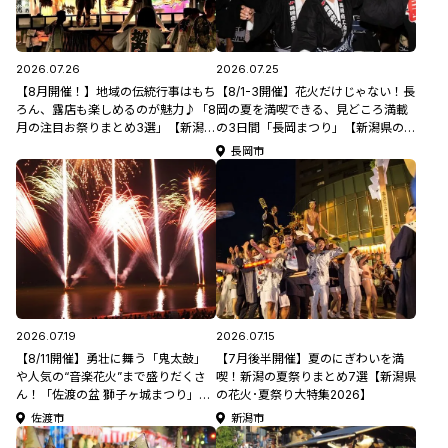
2026.07.26
2026.07.25
【8月開催！】地域の伝統行事はもち
【8/1-3開催】花火だけじゃない！長
ろん、露店も楽しめるのが魅力♪「8
岡の夏を満喫できる、見どころ満載
月の注目お祭りまとめ3選」【新潟県
の3日間「長岡まつり」【新潟県の夏
の夏祭り特集2026】
祭り特集2026】
長岡市
2026.07.19
2026.07.15
【8/11開催】勇壮に舞う「鬼太鼓」
【7月後半開催】夏のにぎわいを満
や人気の“音楽花火”まで盛りだくさ
喫！新潟の夏祭りまとめ7選【新潟県
ん！「佐渡の盆 獅子ヶ城まつり」
の花火･夏祭り大特集2026】
【新潟県の祭り･花火大会特集
佐渡市
新潟市
2026】