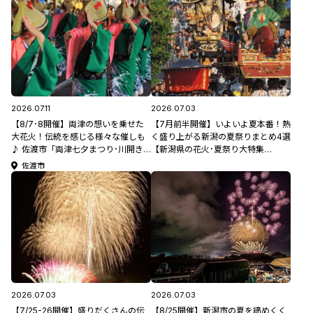
2026.07.11
2026.07.03
【8/7･8開催】両津の想いを乗せた
【7月前半開催】いよいよ夏本番！熱
大花火！伝統を感じる様々な催しも
く盛り上がる新潟の夏祭りまとめ4選
♪ 佐渡市「両津七夕まつり･川開き
【新潟県の花火･夏祭り大特集
(花火大会)」【新潟県の祭り･花火大
2026】
佐渡市
会特集2026】
2026.07.03
2026.07.03
【7/25-26開催】盛りだくさんの伝
【8/25開催】新潟市の夏を締めくく