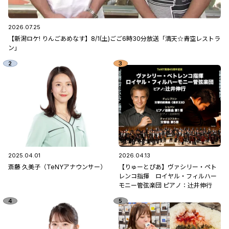
2026.07.25
【新潟ロケ! りんごあめなす】8/1(土)ごご6時30分放送「満天☆青空レストラ
ン」
2025.04.01
2026.04.13
斎藤 久美子（TeNYアナウンサー）
【りゅーとぴあ】ヴァシリー・ペト
レンコ指揮 ロイヤル・フィルハー
モニー管弦楽団 ピアノ：辻󠄀井伸行