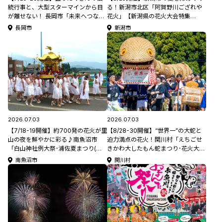
統行事と、大型スターマインから目
る！新潟市北区「阿賀野川ござれや
が離せない！ 長岡市「未来へつなぐ
花火」【新潟県の花火大会特集
川口まつり･大花火大会」【新潟県の
2026】
長岡市
新潟市
祭り･花火大会特集2026】
2026.07.03
2026.07.03
【7/18-19開催】約700発の花火が里
【8/28-30開催】“世界一”の大蛇と
山の夜を鮮やかに彩る♪南魚沼市
迫力満点の花火！関川村「えちごせ
「白山神社例大祭･浦佐夏まつり(大
きかわ大したもん蛇まつり･花火大
煙火大会)」【新潟県の祭り･花火大
会」【新潟県の夏祭り･花火大会特集
南魚沼市
関川村
会特集2026】
2026】