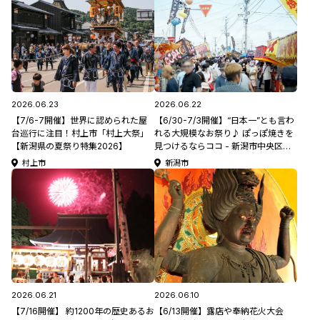
2026.06.23
2026.06.22
【7/6-7開催】世界に認められた屋
【6/30-7/3開催】“日本一”とも言わ
台巡行に注目！村上市「村上大祭」
れる大規模なお祭り♪ ぽっぽ焼きを
【新潟県の夏祭り特集2026】
見つけるならココ - 新潟市中央区
「蒲原まつり」【新潟県の夏祭り特
村上市
新潟市
集2026】
2026.06.21
2026.06.10
【7/16開催】 約1200年の歴史あるお
【6/13開催】露店や奉納花火大会